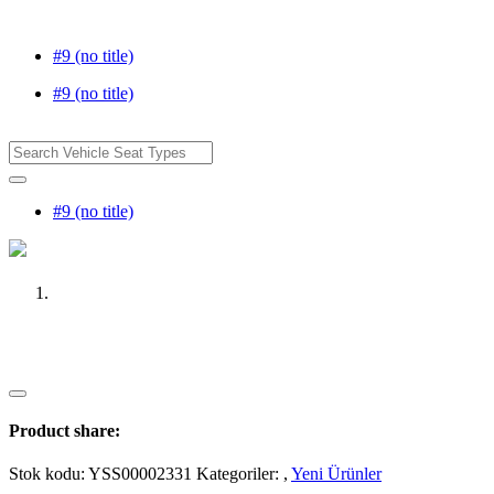
#9 (no title)
#9 (no title)
#9 (no title)
Product share:
Stok kodu:
YSS00002331
Kategoriler:
,
Yeni Ürünler