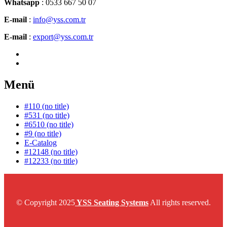
Whatsapp
: 0533 667 50 07
E-mail
:
info@yss.com.tr
E-mail
:
export@yss.com.tr
Menü
#110 (no title)
#531 (no title)
#6510 (no title)
#9 (no title)
E-Catalog
#12148 (no title)
#12233 (no title)
© Copyright 2025
YSS Seating Systems
All rights reserved.