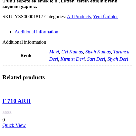
Ürünü sepete eklemek için , Lütfen tercih ettiğiniz renk
seçimini yapınız.
SKU:
YSS00001817
Categories:
All Products
,
Yeni Ürünler
Additional information
Additional information
Mavi
,
Gri Kumaş
,
Siyah Kumaş
,
Turuncu
Renk
Deri
,
Kırmızı Deri
,
Sarı Deri
,
Siyah Deri
Related products
F 710 ARH
0
Quick View