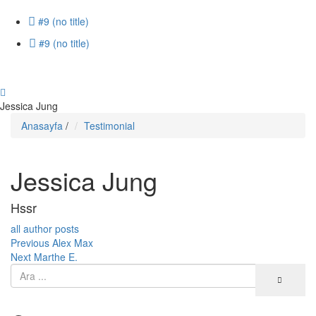
#9 (no title)
#9 (no title)
Jessica Jung
Anasayfa
/
Testimonial
Jessica Jung
Hssr
all author posts
Yazı
Previous
Previous
Alex Max
Next
post:
Next
Marthe E.
gezinmesi
post: