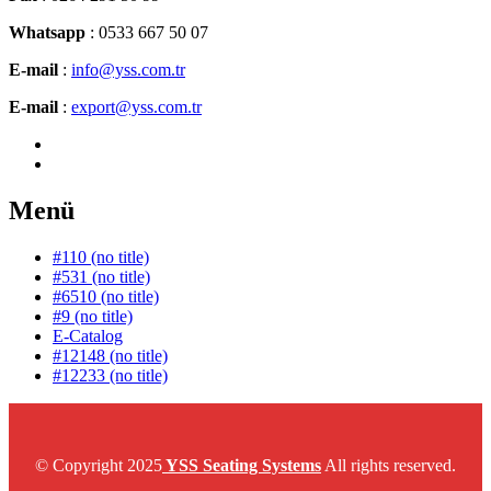
Whatsapp
: 0533 667 50 07
E-mail
:
info@yss.com.tr
E-mail
:
export@yss.com.tr
Menü
#110 (no title)
#531 (no title)
#6510 (no title)
#9 (no title)
E-Catalog
#12148 (no title)
#12233 (no title)
© Copyright 2025
YSS Seating Systems
All rights reserved.