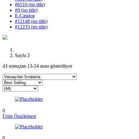
#6510 (no title)
#9 (no title)
E-Catalog
#12148 (no title)
#12233 (no title)
Sayfa 2
43 sonuçtan 13-24 arası gösteriliyor
0
Ürün Önizlemesi
0